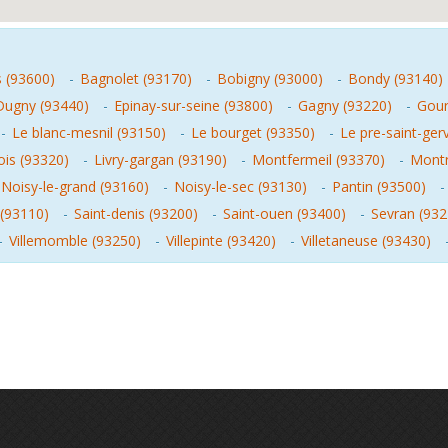
s (93600)
-
Bagnolet (93170)
-
Bobigny (93000)
-
Bondy (93140)
Dugny (93440)
-
Epinay-sur-seine (93800)
-
Gagny (93220)
-
Gour
-
Le blanc-mesnil (93150)
-
Le bourget (93350)
-
Le pre-saint-ger
ois (93320)
-
Livry-gargan (93190)
-
Montfermeil (93370)
-
Montr
Noisy-le-grand (93160)
-
Noisy-le-sec (93130)
-
Pantin (93500)
(93110)
-
Saint-denis (93200)
-
Saint-ouen (93400)
-
Sevran (932
-
Villemomble (93250)
-
Villepinte (93420)
-
Villetaneuse (93430)