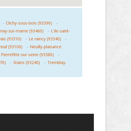
-
Clichy-sous-bois (93390)
-
nay-sur-marne (93460)
-
L'ile-saint-
vais (93310)
-
Le raincy (93340)
-
euil (93100)
-
Neuilly-plaisance
-
Pierrefitte-sur-seine (93380)
-
70)
-
Stains (93240)
-
Tremblay-
-