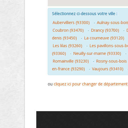
Sélectionnez ci-dessous votre ville :
Aubervilliers (93300)
-
Aulnay-sous-boi
Coubron (93470)
-
Drancy (93700)
-
denis (93450)
-
La courneuve (93120)
Les lilas (93260)
-
Les pavillons-sous-b
(93360)
-
Neuilly-sur-marne (93330)
-
Romainville (93230)
-
Rosny-sous-bois 
en-france (93290)
-
Vaujours (93410)
ou
cliquez ici pour changer de département