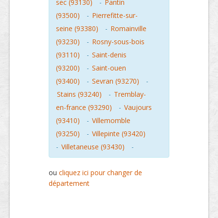
sec (93130)
-
Pantin
(93500)
-
Pierrefitte-sur-
seine (93380)
-
Romainville
(93230)
-
Rosny-sous-bois
(93110)
-
Saint-denis
(93200)
-
Saint-ouen
(93400)
-
Sevran (93270)
-
Stains (93240)
-
Tremblay-
en-france (93290)
-
Vaujours
(93410)
-
Villemomble
(93250)
-
Villepinte (93420)
-
Villetaneuse (93430)
-
ou
cliquez ici pour changer de
département