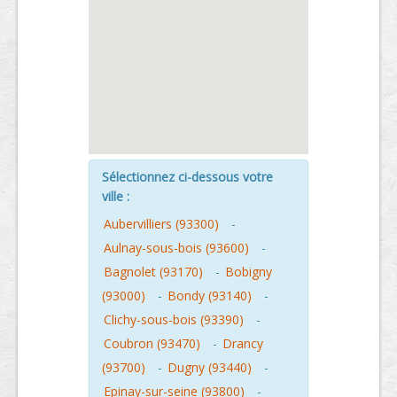
Sélectionnez ci-dessous votre
ville :
Aubervilliers (93300)
-
Aulnay-sous-bois (93600)
-
Bagnolet (93170)
-
Bobigny
(93000)
-
Bondy (93140)
-
Clichy-sous-bois (93390)
-
Coubron (93470)
-
Drancy
(93700)
-
Dugny (93440)
-
Epinay-sur-seine (93800)
-