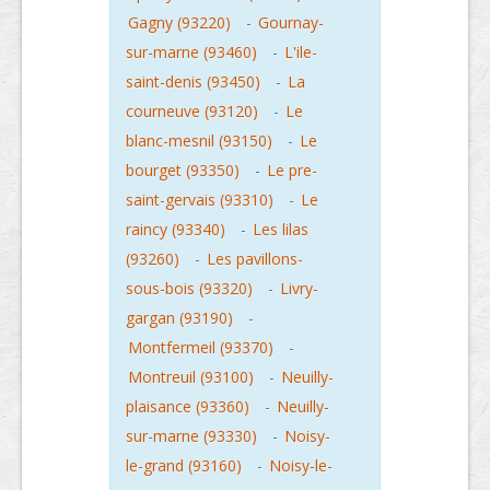
Gagny (93220)
-
Gournay-
sur-marne (93460)
-
L'ile-
saint-denis (93450)
-
La
courneuve (93120)
-
Le
blanc-mesnil (93150)
-
Le
bourget (93350)
-
Le pre-
saint-gervais (93310)
-
Le
raincy (93340)
-
Les lilas
(93260)
-
Les pavillons-
sous-bois (93320)
-
Livry-
gargan (93190)
-
Montfermeil (93370)
-
Montreuil (93100)
-
Neuilly-
plaisance (93360)
-
Neuilly-
sur-marne (93330)
-
Noisy-
le-grand (93160)
-
Noisy-le-