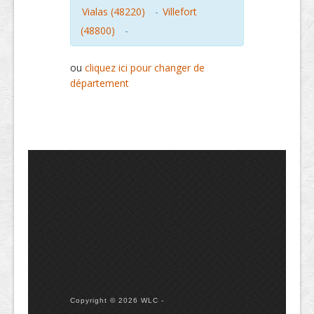
Vialas (48220)
-
Villefort
(48800)
-
ou
cliquez ici pour changer de
département
Copyright © 2026 WLC -