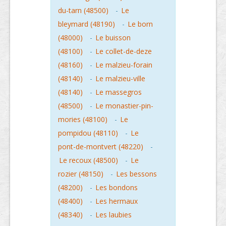
du-tarn (48500)
-
Le
bleymard (48190)
-
Le born
(48000)
-
Le buisson
(48100)
-
Le collet-de-deze
(48160)
-
Le malzieu-forain
(48140)
-
Le malzieu-ville
(48140)
-
Le massegros
(48500)
-
Le monastier-pin-
mories (48100)
-
Le
pompidou (48110)
-
Le
pont-de-montvert (48220)
-
Le recoux (48500)
-
Le
rozier (48150)
-
Les bessons
(48200)
-
Les bondons
(48400)
-
Les hermaux
(48340)
-
Les laubies