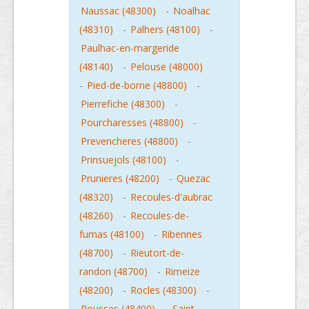
Naussac (48300)
-
Noalhac
(48310)
-
Palhers (48100)
-
Paulhac-en-margeride
(48140)
-
Pelouse (48000)
-
Pied-de-borne (48800)
-
Pierrefiche (48300)
-
Pourcharesses (48800)
-
Prevencheres (48800)
-
Prinsuejols (48100)
-
Prunieres (48200)
-
Quezac
(48320)
-
Recoules-d'aubrac
(48260)
-
Recoules-de-
fumas (48100)
-
Ribennes
(48700)
-
Rieutort-de-
randon (48700)
-
Rimeize
(48200)
-
Rocles (48300)
-
Rousses (48400)
-
Saint-