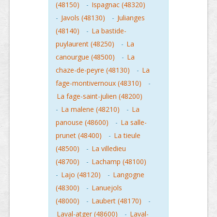
(48150)
-
Ispagnac (48320)
-
Javols (48130)
-
Julianges
(48140)
-
La bastide-
puylaurent (48250)
-
La
canourgue (48500)
-
La
chaze-de-peyre (48130)
-
La
fage-montivernoux (48310)
-
La fage-saint-julien (48200)
-
La malene (48210)
-
La
panouse (48600)
-
La salle-
prunet (48400)
-
La tieule
(48500)
-
La villedieu
(48700)
-
Lachamp (48100)
-
Lajo (48120)
-
Langogne
(48300)
-
Lanuejols
(48000)
-
Laubert (48170)
-
Laval-atger (48600)
-
Laval-