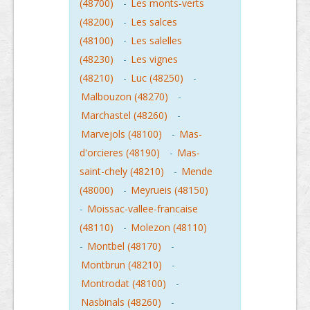
(48700)
-
Les monts-verts
(48200)
-
Les salces
(48100)
-
Les salelles
(48230)
-
Les vignes
(48210)
-
Luc (48250)
-
Malbouzon (48270)
-
Marchastel (48260)
-
Marvejols (48100)
-
Mas-
d'orcieres (48190)
-
Mas-
saint-chely (48210)
-
Mende
(48000)
-
Meyrueis (48150)
-
Moissac-vallee-francaise
(48110)
-
Molezon (48110)
-
Montbel (48170)
-
Montbrun (48210)
-
Montrodat (48100)
-
Nasbinals (48260)
-