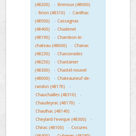
(48200)
-
Brenoux (48000)
-
Brion (48310)
-
Canilhac
(48500)
-
Cassagnas
(48400)
-
Chadenet
(48190)
-
Chambon-le-
chateau (48600)
-
Chanac
(48230)
-
Chasserades
(48250)
-
Chastanier
(48300)
-
Chastel-nouvel
(48000)
-
Chateauneuf-de-
randon (48170)
-
Chauchailles (48310)
-
Chaudeyrac (48170)
-
Chaulhac (48140)
-
Cheylard-l'eveque (48300)
-
Chirac (48100)
-
Cocures
(48400)
-
Cubieres (48190)