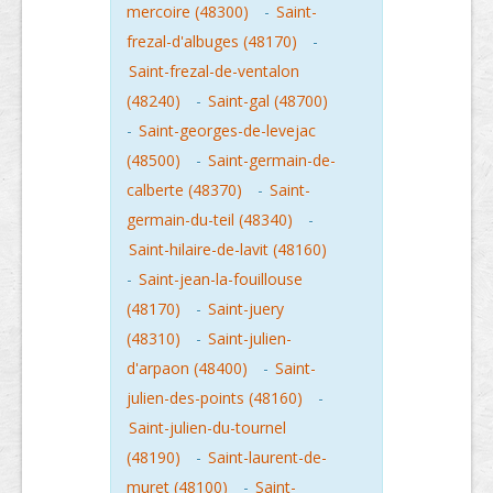
mercoire (48300)
-
Saint-
frezal-d'albuges (48170)
-
Saint-frezal-de-ventalon
(48240)
-
Saint-gal (48700)
-
Saint-georges-de-levejac
(48500)
-
Saint-germain-de-
calberte (48370)
-
Saint-
germain-du-teil (48340)
-
Saint-hilaire-de-lavit (48160)
-
Saint-jean-la-fouillouse
(48170)
-
Saint-juery
(48310)
-
Saint-julien-
d'arpaon (48400)
-
Saint-
julien-des-points (48160)
-
Saint-julien-du-tournel
(48190)
-
Saint-laurent-de-
muret (48100)
-
Saint-