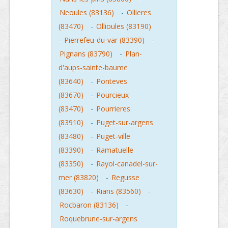
Neoules (83136)
-
Ollieres
(83470)
-
Ollioules (83190)
-
Pierrefeu-du-var (83390)
-
Pignans (83790)
-
Plan-
d'aups-sainte-baume
(83640)
-
Ponteves
(83670)
-
Pourcieux
(83470)
-
Pourrieres
(83910)
-
Puget-sur-argens
(83480)
-
Puget-ville
(83390)
-
Ramatuelle
(83350)
-
Rayol-canadel-sur-
mer (83820)
-
Regusse
(83630)
-
Rians (83560)
-
Rocbaron (83136)
-
Roquebrune-sur-argens