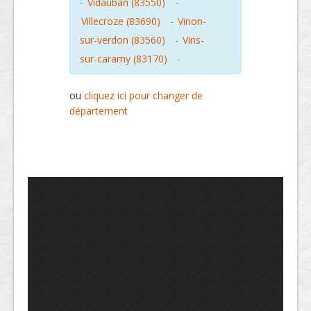
-
Vidauban (83550)
-
Villecroze (83690)
-
Vinon-
sur-verdon (83560)
-
Vins-
sur-caramy (83170)
-
ou
cliquez ici pour changer de
département