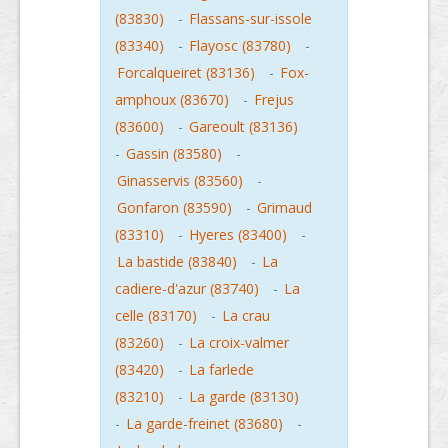
(83830)
-
Flassans-sur-issole
(83340)
-
Flayosc (83780)
-
Forcalqueiret (83136)
-
Fox-
amphoux (83670)
-
Frejus
(83600)
-
Gareoult (83136)
-
Gassin (83580)
-
Ginasservis (83560)
-
Gonfaron (83590)
-
Grimaud
(83310)
-
Hyeres (83400)
-
La bastide (83840)
-
La
cadiere-d'azur (83740)
-
La
celle (83170)
-
La crau
(83260)
-
La croix-valmer
(83420)
-
La farlede
(83210)
-
La garde (83130)
-
La garde-freinet (83680)
-