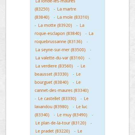
La londe-les-maures
(83250)
-
La martre
(83840)
-
La mole (83310)
-
La motte (83920)
-
La
roque-esclapon (83840)
-
La
roquebrussanne (83136)
-
La seyne-sur-mer (83500)
-
La valette-du-var (83160)
-
La verdiere (83560)
-
Le
beausset (83330)
-
Le
bourguet (83840)
-
Le
cannet-des-maures (83340)
-
Le castellet (83330)
-
Le
lavandou (83980)
-
Le luc
(83340)
-
Le muy (83490)
-
Le plan-de-la-tour (83120)
-
Le pradet (83220)
-
Le