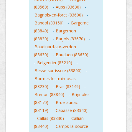
(83560)
-
Aups (83630)
-
Bagnols-en-foret (83600)
-
Bandol (83150)
-
Bargeme
(83840)
-
Bargemon
(83830)
-
Barjols (83670)
-
Baudinard-sur-verdon
(83630)
-
Bauduen (83630)
-
Belgentier (83210)
-
Besse-sur-issole (83890)
-
Bormes-les-mimosas
(83230)
-
Bras (83149)
-
Brenon (83840)
-
Brignoles
(83170)
-
Brue-auriac
(83119)
-
Cabasse (83340)
-
Callas (83830)
-
Callian
(83440)
-
Camps-la-source