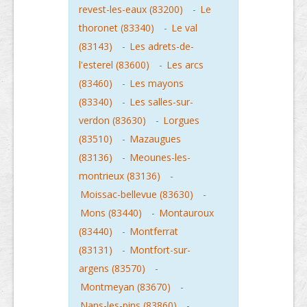
revest-les-eaux (83200)
-
Le
thoronet (83340)
-
Le val
(83143)
-
Les adrets-de-
l'esterel (83600)
-
Les arcs
(83460)
-
Les mayons
(83340)
-
Les salles-sur-
verdon (83630)
-
Lorgues
(83510)
-
Mazaugues
(83136)
-
Meounes-les-
montrieux (83136)
-
Moissac-bellevue (83630)
-
Mons (83440)
-
Montauroux
(83440)
-
Montferrat
(83131)
-
Montfort-sur-
argens (83570)
-
Montmeyan (83670)
-
Nans-les-pins (83860)
-