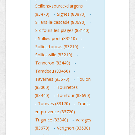
Seillons-source-d'argens
(83470)
-
Signes (83870)
-
Sillans-la-cascade (83690)
-
Six-fours-les-plages (83140)
-
Sollies-pont (83210)
-
Sollies-toucas (83210)
-
Sollies-ville (83210)
-
Tanneron (83440)
-
Taradeau (83460)
-
Tavernes (83670)
-
Toulon
(83000)
-
Tourrettes
(83440)
-
Tourtour (83690)
-
Tourves (83170)
-
Trans-
en-provence (83720)
-
Trigance (83840)
-
Varages
(83670)
-
Verignon (83630)