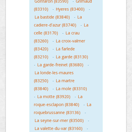
Gonfaron (83590)
-
Grimaud
(83310)
-
Hyeres (83400)
-
La bastide (83840)
-
La
cadiere-d'azur (83740)
-
La
celle (83170)
-
La crau
(83260)
-
La croix-valmer
(83420)
-
La farlede
(83210)
-
La garde (83130)
-
La garde-freinet (83680)
-
La londe-les-maures
(83250)
-
La martre
(83840)
-
La mole (83310)
-
La motte (83920)
-
La
roque-esclapon (83840)
-
La
roquebrussanne (83136)
-
La seyne-sur-mer (83500)
-
La valette-du-var (83160)
-