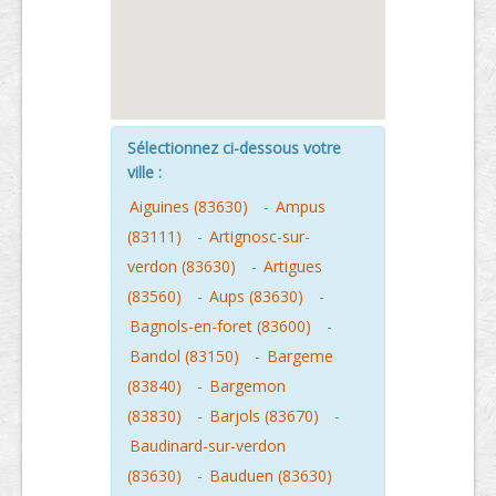
Sélectionnez ci-dessous votre
ville :
Aiguines (83630)
-
Ampus
(83111)
-
Artignosc-sur-
verdon (83630)
-
Artigues
(83560)
-
Aups (83630)
-
Bagnols-en-foret (83600)
-
Bandol (83150)
-
Bargeme
(83840)
-
Bargemon
(83830)
-
Barjols (83670)
-
Baudinard-sur-verdon
(83630)
-
Bauduen (83630)