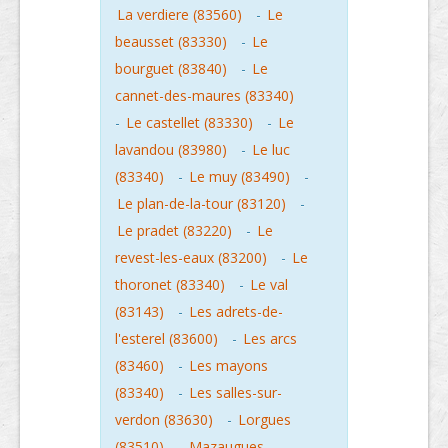
La verdiere (83560)
-
Le
beausset (83330)
-
Le
bourguet (83840)
-
Le
cannet-des-maures (83340)
-
Le castellet (83330)
-
Le
lavandou (83980)
-
Le luc
(83340)
-
Le muy (83490)
-
Le plan-de-la-tour (83120)
-
Le pradet (83220)
-
Le
revest-les-eaux (83200)
-
Le
thoronet (83340)
-
Le val
(83143)
-
Les adrets-de-
l'esterel (83600)
-
Les arcs
(83460)
-
Les mayons
(83340)
-
Les salles-sur-
verdon (83630)
-
Lorgues
(83510)
-
Mazaugues