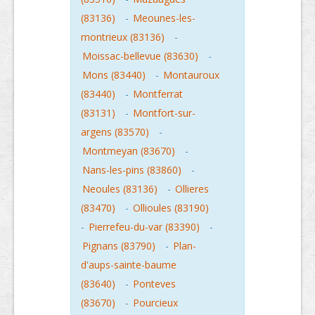
(83136)
-
Meounes-les-
montrieux (83136)
-
Moissac-bellevue (83630)
-
Mons (83440)
-
Montauroux
(83440)
-
Montferrat
(83131)
-
Montfort-sur-
argens (83570)
-
Montmeyan (83670)
-
Nans-les-pins (83860)
-
Neoules (83136)
-
Ollieres
(83470)
-
Ollioules (83190)
-
Pierrefeu-du-var (83390)
-
Pignans (83790)
-
Plan-
d'aups-sainte-baume
(83640)
-
Ponteves
(83670)
-
Pourcieux