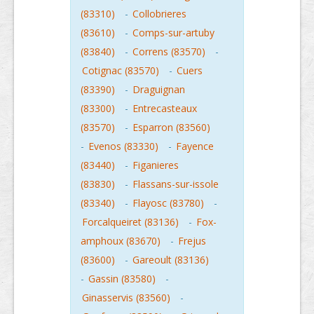
(83310)
-
Collobrieres
(83610)
-
Comps-sur-artuby
(83840)
-
Correns (83570)
-
Cotignac (83570)
-
Cuers
(83390)
-
Draguignan
(83300)
-
Entrecasteaux
(83570)
-
Esparron (83560)
-
Evenos (83330)
-
Fayence
(83440)
-
Figanieres
(83830)
-
Flassans-sur-issole
(83340)
-
Flayosc (83780)
-
Forcalqueiret (83136)
-
Fox-
amphoux (83670)
-
Frejus
(83600)
-
Gareoult (83136)
-
Gassin (83580)
-
Ginasservis (83560)
-