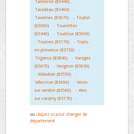
Tanneron (83440)
-
Taradeau (83460)
-
Tavernes (83670)
-
Toulon
(83000)
-
Tourrettes
(83440)
-
Tourtour (83690)
-
Tourves (83170)
-
Trans-
en-provence (83720)
-
Trigance (83840)
-
Varages
(83670)
-
Verignon (83630)
-
Vidauban (83550)
-
Villecroze (83690)
-
Vinon-
sur-verdon (83560)
-
Vins-
sur-caramy (83170)
-
ou
cliquez ici pour changer de
département