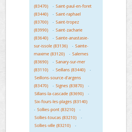
(83470)
-
Saint-paul-en-foret
(83440)
-
Saint-raphael
(83700)
-
Saint-tropez
(83990)
-
Saint-zacharie
(83640)
-
Sainte-anastasie-
sur-issole (83136)
-
Sainte-
maxime (83120)
-
Salernes
(83690)
-
Sanary-sur-mer
(83110)
-
Seillans (83440)
-
Seillons-source-d'argens
(83470)
-
Signes (83870)
-
Sillans-la-cascade (83690)
-
Six-fours-les-plages (83140)
-
Sollies-pont (83210)
-
Sollies-toucas (83210)
-
Sollies-ville (83210)
-