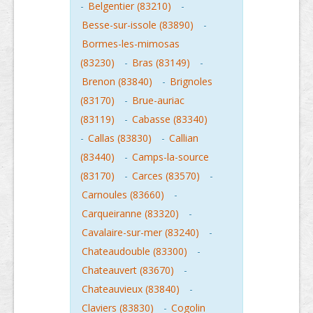
-
Belgentier (83210)
-
Besse-sur-issole (83890)
-
Bormes-les-mimosas
(83230)
-
Bras (83149)
-
Brenon (83840)
-
Brignoles
(83170)
-
Brue-auriac
(83119)
-
Cabasse (83340)
-
Callas (83830)
-
Callian
(83440)
-
Camps-la-source
(83170)
-
Carces (83570)
-
Carnoules (83660)
-
Carqueiranne (83320)
-
Cavalaire-sur-mer (83240)
-
Chateaudouble (83300)
-
Chateauvert (83670)
-
Chateauvieux (83840)
-
Claviers (83830)
-
Cogolin