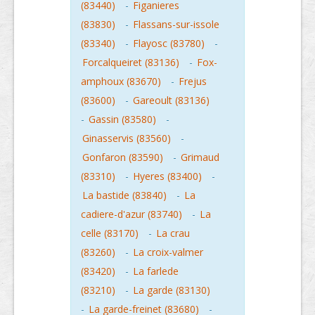
(83440)
-
Figanieres
(83830)
-
Flassans-sur-issole
(83340)
-
Flayosc (83780)
-
Forcalqueiret (83136)
-
Fox-
amphoux (83670)
-
Frejus
(83600)
-
Gareoult (83136)
-
Gassin (83580)
-
Ginasservis (83560)
-
Gonfaron (83590)
-
Grimaud
(83310)
-
Hyeres (83400)
-
La bastide (83840)
-
La
cadiere-d'azur (83740)
-
La
celle (83170)
-
La crau
(83260)
-
La croix-valmer
(83420)
-
La farlede
(83210)
-
La garde (83130)
-
La garde-freinet (83680)
-