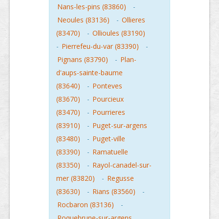
Nans-les-pins (83860)
-
Neoules (83136)
-
Ollieres
(83470)
-
Ollioules (83190)
-
Pierrefeu-du-var (83390)
-
Pignans (83790)
-
Plan-
d'aups-sainte-baume
(83640)
-
Ponteves
(83670)
-
Pourcieux
(83470)
-
Pourrieres
(83910)
-
Puget-sur-argens
(83480)
-
Puget-ville
(83390)
-
Ramatuelle
(83350)
-
Rayol-canadel-sur-
mer (83820)
-
Regusse
(83630)
-
Rians (83560)
-
Rocbaron (83136)
-
Roquebrune-sur-argens