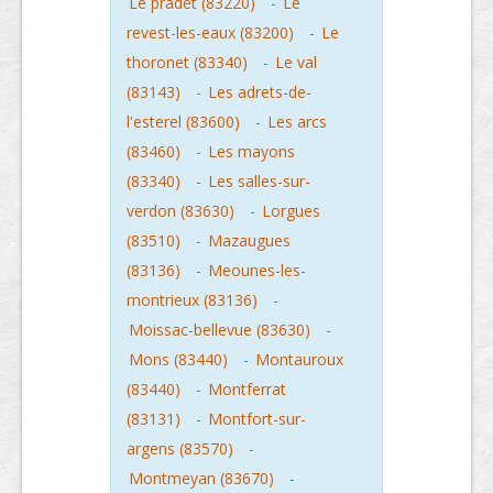
Le pradet (83220)
-
Le
revest-les-eaux (83200)
-
Le
thoronet (83340)
-
Le val
(83143)
-
Les adrets-de-
l'esterel (83600)
-
Les arcs
(83460)
-
Les mayons
(83340)
-
Les salles-sur-
verdon (83630)
-
Lorgues
(83510)
-
Mazaugues
(83136)
-
Meounes-les-
montrieux (83136)
-
Moissac-bellevue (83630)
-
Mons (83440)
-
Montauroux
(83440)
-
Montferrat
(83131)
-
Montfort-sur-
argens (83570)
-
Montmeyan (83670)
-