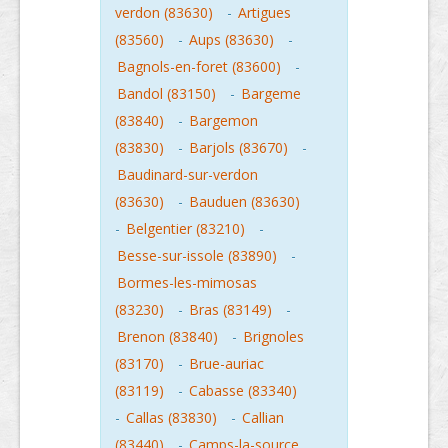
verdon (83630)
-
Artigues
(83560)
-
Aups (83630)
-
Bagnols-en-foret (83600)
-
Bandol (83150)
-
Bargeme
(83840)
-
Bargemon
(83830)
-
Barjols (83670)
-
Baudinard-sur-verdon
(83630)
-
Bauduen (83630)
-
Belgentier (83210)
-
Besse-sur-issole (83890)
-
Bormes-les-mimosas
(83230)
-
Bras (83149)
-
Brenon (83840)
-
Brignoles
(83170)
-
Brue-auriac
(83119)
-
Cabasse (83340)
-
Callas (83830)
-
Callian
(83440)
-
Camps-la-source