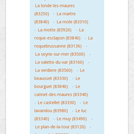
La londe-les-maures
(83250)
-
La martre
(83840)
-
La mole (83310)
-
La motte (83920)
-
La
roque-esclapon (83840)
-
La
roquebrussanne (83136)
-
La seyne-sur-mer (83500)
-
La valette-du-var (83160)
-
La verdiere (83560)
-
Le
beausset (83330)
-
Le
bourguet (83840)
-
Le
cannet-des-maures (83340)
-
Le castellet (83330)
-
Le
lavandou (83980)
-
Le luc
(83340)
-
Le muy (83490)
-
Le plan-de-la-tour (83120)
-