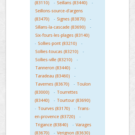
(83110)
-
Seillans (83440)
-
Seillons-source-d'argens
(83470)
-
Signes (83870)
-
Sillans-la-cascade (83690)
-
Six-fours-les-plages (83140)
-
Sollies-pont (83210)
-
Sollies-toucas (83210)
-
Sollies-ville (83210)
-
Tanneron (83440)
-
Taradeau (83460)
-
Tavernes (83670)
-
Toulon
(83000)
-
Tourrettes
(83440)
-
Tourtour (83690)
-
Tourves (83170)
-
Trans-
en-provence (83720)
-
Trigance (83840)
-
Varages
(83670)
-
Verignon (83630)