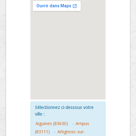
Sélectionnez ci-dessous votre
ville :
Aiguines (83630)
-
Ampus
(83111)
-
Artignosc-sur-