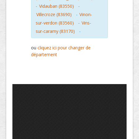
-
Vidauban (83550)
-
Villecroze (83690)
-
Vinon-
sur-verdon (83560)
-
Vins-
sur-caramy (83170)
-
ou
cliquez ici pour changer de
département