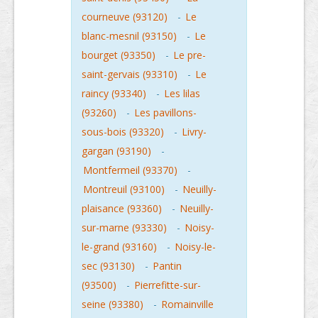
courneuve (93120)
-
Le
blanc-mesnil (93150)
-
Le
bourget (93350)
-
Le pre-
saint-gervais (93310)
-
Le
raincy (93340)
-
Les lilas
(93260)
-
Les pavillons-
sous-bois (93320)
-
Livry-
gargan (93190)
-
Montfermeil (93370)
-
Montreuil (93100)
-
Neuilly-
plaisance (93360)
-
Neuilly-
sur-marne (93330)
-
Noisy-
le-grand (93160)
-
Noisy-le-
sec (93130)
-
Pantin
(93500)
-
Pierrefitte-sur-
seine (93380)
-
Romainville