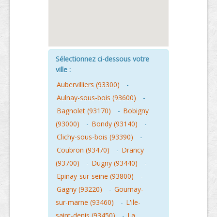
Sélectionnez ci-dessous votre
ville :
Aubervilliers (93300)
-
Aulnay-sous-bois (93600)
-
Bagnolet (93170)
-
Bobigny
(93000)
-
Bondy (93140)
-
Clichy-sous-bois (93390)
-
Coubron (93470)
-
Drancy
(93700)
-
Dugny (93440)
-
Epinay-sur-seine (93800)
-
Gagny (93220)
-
Gournay-
sur-marne (93460)
-
L'ile-
saint-denis (93450)
-
La