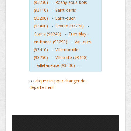
(93230)
-
Rosny-sous-bois
(93110)
-
Saint-denis
(93200)
-
Saint-ouen
(93400)
-
Sevran (93270)
-
Stains (93240)
-
Tremblay-
en-france (93290)
-
Vaujours
(93410)
-
Villemomble
(93250)
-
Villepinte (93420)
-
Villetaneuse (93430)
-
ou
cliquez ici pour changer de
département