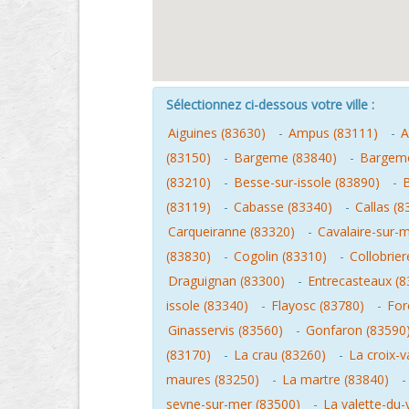
Sélectionnez ci-dessous votre ville :
Aiguines (83630)
-
Ampus (83111)
-
A
(83150)
-
Bargeme (83840)
-
Bargemo
(83210)
-
Besse-sur-issole (83890)
-
(83119)
-
Cabasse (83340)
-
Callas (8
Carqueiranne (83320)
-
Cavalaire-sur-
(83830)
-
Cogolin (83310)
-
Collobrier
Draguignan (83300)
-
Entrecasteaux (8
issole (83340)
-
Flayosc (83780)
-
For
Ginasservis (83560)
-
Gonfaron (83590
(83170)
-
La crau (83260)
-
La croix-
maures (83250)
-
La martre (83840)
seyne-sur-mer (83500)
-
La valette-du-