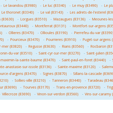
-
Le lavandou (83980)
-
Le luc (83340)
-
Le muy (83490)
-
Le pl
-
Le thoronet (83340)
-
Le val (83143)
-
Les adrets-de-l'esterel (83
n (83630)
-
Lorgues (83510)
-
Mazaugues (83136)
-
Meounes-les
ntauroux (83440)
-
Montferrat (83131)
-
Montfort-sur-argens (83
6)
-
Ollieres (83470)
-
Ollioules (83190)
-
Pierrefeu-du-var (83390
70)
-
Pourcieux (83470)
-
Pourrieres (83910)
-
Puget-sur-argens 
r-mer (83820)
-
Regusse (83630)
-
Rians (83560)
-
Rocbaron (83
tonin-du-var (83510)
-
Saint-cyr-sur-mer (83270)
-
Saint-julien (83
-maximin-la-sainte-baume (83470)
-
Saint-paul-en-foret (83440)
-
nte-anastasie-sur-issole (83136)
-
Sainte-maxime (83120)
-
Salern
ource-d'argens (83470)
-
Signes (83870)
-
Sillans-la-cascade (8369
83210)
-
Sollies-ville (83210)
-
Tanneron (83440)
-
Taradeau (8346
ur (83690)
-
Tourves (83170)
-
Trans-en-provence (83720)
-
Tri
-
Villecroze (83690)
-
Vinon-sur-verdon (83560)
-
Vins-sur-caramy 