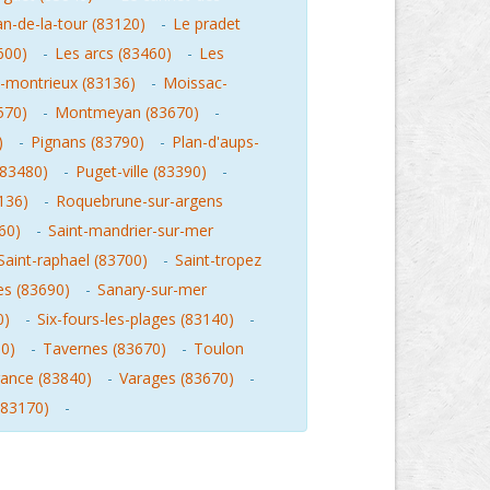
an-de-la-tour (83120)
-
Le pradet
600)
-
Les arcs (83460)
-
Les
-montrieux (83136)
-
Moissac-
570)
-
Montmeyan (83670)
-
)
-
Pignans (83790)
-
Plan-d'aups-
(83480)
-
Puget-ville (83390)
-
136)
-
Roquebrune-sur-argens
560)
-
Saint-mandrier-sur-mer
Saint-raphael (83700)
-
Saint-tropez
es (83690)
-
Sanary-sur-mer
0)
-
Six-fours-les-plages (83140)
-
0)
-
Tavernes (83670)
-
Toulon
gance (83840)
-
Varages (83670)
-
(83170)
-