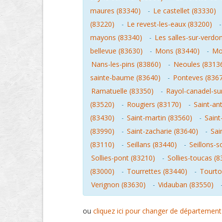
maures (83340)
-
Le castellet (83330)
(83220)
-
Le revest-les-eaux (83200)
mayons (83340)
-
Les salles-sur-verdo
bellevue (83630)
-
Mons (83440)
-
Mo
Nans-les-pins (83860)
-
Neoules (8313
sainte-baume (83640)
-
Ponteves (836
Ramatuelle (83350)
-
Rayol-canadel-su
(83520)
-
Rougiers (83170)
-
Saint-an
(83430)
-
Saint-martin (83560)
-
Saint
(83990)
-
Saint-zacharie (83640)
-
Sai
(83110)
-
Seillans (83440)
-
Seillons-s
Sollies-pont (83210)
-
Sollies-toucas (
(83000)
-
Tourrettes (83440)
-
Tourto
Verignon (83630)
-
Vidauban (83550)
ou
cliquez ici pour changer de département