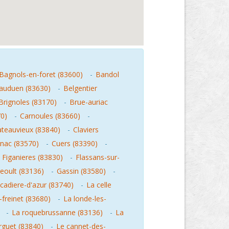
Bagnols-en-foret (83600)
-
Bandol
auduen (83630)
-
Belgentier
Brignoles (83170)
-
Brue-auriac
70)
-
Carnoules (83660)
-
teauvieux (83840)
-
Claviers
gnac (83570)
-
Cuers (83390)
-
-
Figanieres (83830)
-
Flassans-sur-
eoult (83136)
-
Gassin (83580)
-
cadiere-d'azur (83740)
-
La celle
-freinet (83680)
-
La londe-les-
-
La roquebrussanne (83136)
-
La
rguet (83840)
-
Le cannet-des-