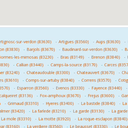
rtignosc-sur-verdon (83630)
-
Artigues (83560)
-
Aups (83630)
-
n (83830)
-
Barjols (83670)
-
Baudinard-sur-verdon (83630)
-
B
Bormes-les-mimosas (83230)
-
Bras (83149)
-
Brenon (83840)
-
3830)
-
Callian (83440)
-
Camps-la-source (83170)
-
Carces (835
mer (83240)
-
Chateaudouble (83300)
-
Chateauvert (83670)
-
Cha
es (83610)
-
Comps-sur-artuby (83840)
-
Correns (83570)
-
Coti
3570)
-
Esparron (83560)
-
Evenos (83330)
-
Fayence (83440)
calqueiret (83136)
-
Fox-amphoux (83670)
-
Frejus (83600)
-
Gar
)
-
Grimaud (83310)
-
Hyeres (83400)
-
La bastide (83840)
-
La 
valmer (83420)
-
La farlede (83210)
-
La garde (83130)
-
La garde
-
La mole (83310)
-
La motte (83920)
-
La roque-esclapon (83840)
var (83160)
-
La verdiere (83560)
-
Le beausset (83330)
-
Le bou