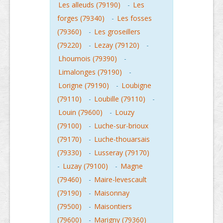
Les alleuds (79190)
-
Les
forges (79340)
-
Les fosses
(79360)
-
Les groseillers
(79220)
-
Lezay (79120)
-
Lhoumois (79390)
-
Limalonges (79190)
-
Lorigne (79190)
-
Loubigne
(79110)
-
Loubille (79110)
-
Louin (79600)
-
Louzy
(79100)
-
Luche-sur-brioux
(79170)
-
Luche-thouarsais
(79330)
-
Lusseray (79170)
-
Luzay (79100)
-
Magne
(79460)
-
Maire-levescault
(79190)
-
Maisonnay
(79500)
-
Maisontiers
(79600)
-
Marigny (79360)