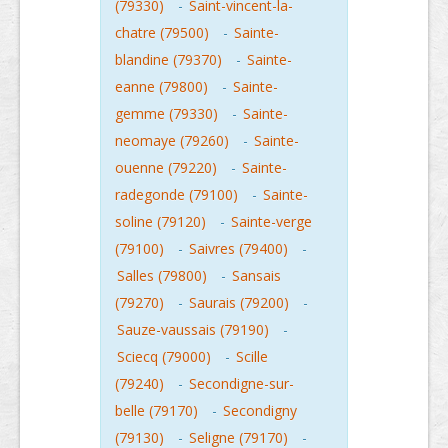
(79330)
-
Saint-vincent-la-
chatre (79500)
-
Sainte-
blandine (79370)
-
Sainte-
eanne (79800)
-
Sainte-
gemme (79330)
-
Sainte-
neomaye (79260)
-
Sainte-
ouenne (79220)
-
Sainte-
radegonde (79100)
-
Sainte-
soline (79120)
-
Sainte-verge
(79100)
-
Saivres (79400)
-
Salles (79800)
-
Sansais
(79270)
-
Saurais (79200)
-
Sauze-vaussais (79190)
-
Sciecq (79000)
-
Scille
(79240)
-
Secondigne-sur-
belle (79170)
-
Secondigny
(79130)
-
Seligne (79170)
-