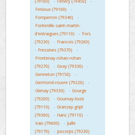
(79160)
-
Fenery (79450)
-
Fenioux (79160)
-
Fomperron (79340)
-
Fontenille-saint-martin-
d'entraigues (79110)
-
Fors
(79230)
-
Francois (79260)
-
Fressines (79370)
-
Frontenay-rohan-rohan
(79270)
-
Geay (79330)
-
Genneton (79150)
-
Germond-rouvre (79220)
-
Glenay (79330)
-
Gourge
(79200)
-
Gournay-loize
(79110)
-
Granzay-gript
(79360)
-
Hanc (79110)
-
Irais (79600)
-
Juille
(79170)
-
Juscorps (79230)