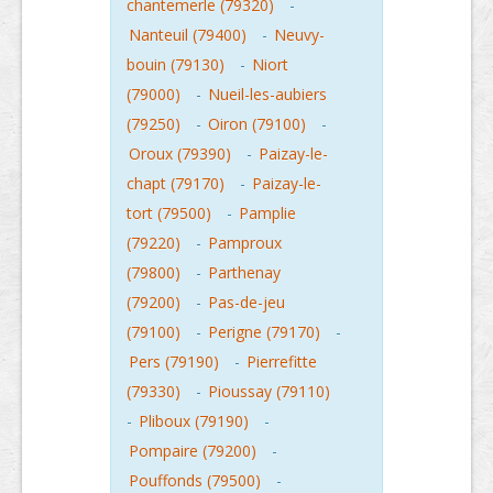
chantemerle (79320)
-
Nanteuil (79400)
-
Neuvy-
bouin (79130)
-
Niort
(79000)
-
Nueil-les-aubiers
(79250)
-
Oiron (79100)
-
Oroux (79390)
-
Paizay-le-
chapt (79170)
-
Paizay-le-
tort (79500)
-
Pamplie
(79220)
-
Pamproux
(79800)
-
Parthenay
(79200)
-
Pas-de-jeu
(79100)
-
Perigne (79170)
-
Pers (79190)
-
Pierrefitte
(79330)
-
Pioussay (79110)
-
Pliboux (79190)
-
Pompaire (79200)
-
Pouffonds (79500)
-