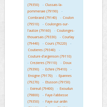
(79350)
-
Clussais-la-
pommeraie (79190)
-
Combrand (79140)
-
Coulon
(79510)
-
Coulonges-sur-
l'autize (79160)
-
Coulonges-
thouarsais (79330)
-
Courlay
(79440)
-
Cours (79220)
-
Coutieres (79340)
-
Couture-d'argenson (79110)
-
Crezieres (79110)
-
Doux
(79390)
-
Echire (79410)
-
Ensigne (79170)
-
Epannes
(79270)
-
Etusson (79150)
-
Exireuil (79400)
-
Exoudun
(79800)
-
Faye-l'abbesse
(79350)
-
Faye-sur-ardin