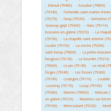
-
Exireuil (79400)
-
Exoudun (79800)
-
(79340)
-
Fontenille-saint-martin-d'ent
(79270)
-
Geay (79330)
-
Genneton (7
Granzay-gript (79360)
-
Hanc (79110)
boissiere-en-gatine (79310)
-
La chapel
(79190)
-
La chapelle-saint-etienne (79
coudre (79150)
-
La creche (79260)
-
saint-heray (79800)
-
La petite-boissier
beugnon (79130)
-
Le bourdet (79210)
(79600)
-
Le pin (79140)
-
Le retail (7
forges (79340)
-
Les fosses (79360)
-
(79190)
-
Loubigne (79110)
-
Loubille
Lusseray (79170)
-
Luzay (79100)
-
M
(79360)
-
Marnes (79600)
-
Massais (
en-gatine (79310)
-
Mazieres-sur-beron
(79100)
-
Moncoutant (79320)
-
Mont