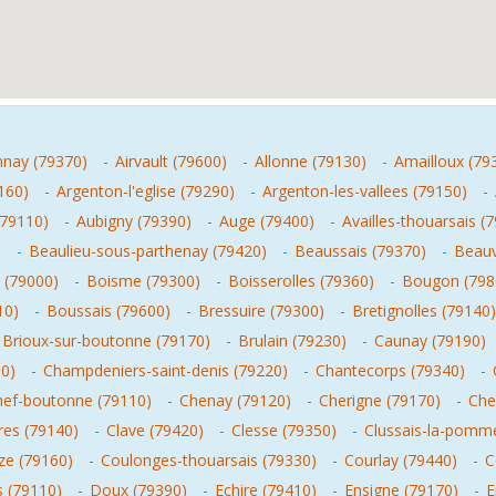
nnay (79370)
-
Airvault (79600)
-
Allonne (79130)
-
Amailloux (79
160)
-
Argenton-l'eglise (79290)
-
Argenton-les-vallees (79150)
-
(79110)
-
Aubigny (79390)
-
Auge (79400)
-
Availles-thouarsais (
)
-
Beaulieu-sous-parthenay (79420)
-
Beaussais (79370)
-
Beauv
 (79000)
-
Boisme (79300)
-
Boisserolles (79360)
-
Bougon (798
10)
-
Boussais (79600)
-
Bressuire (79300)
-
Bretignolles (79140)
Brioux-sur-boutonne (79170)
-
Brulain (79230)
-
Caunay (79190)
00)
-
Champdeniers-saint-denis (79220)
-
Chantecorps (79340)
-
hef-boutonne (79110)
-
Chenay (79120)
-
Cherigne (79170)
-
Che
eres (79140)
-
Clave (79420)
-
Clesse (79350)
-
Clussais-la-pomme
ize (79160)
-
Coulonges-thouarsais (79330)
-
Courlay (79440)
-
C
s (79110)
-
Doux (79390)
-
Echire (79410)
-
Ensigne (79170)
-
E