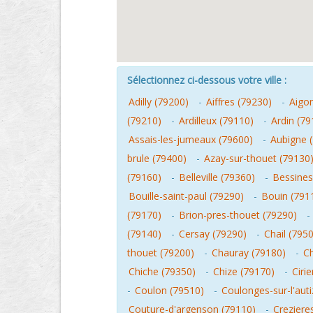
Sélectionnez ci-dessous votre ville :
Adilly (79200)
-
Aiffres (79230)
-
Aigo
(79210)
-
Ardilleux (79110)
-
Ardin (79
Assais-les-jumeaux (79600)
-
Aubigne 
brule (79400)
-
Azay-sur-thouet (79130
(79160)
-
Belleville (79360)
-
Bessines
Bouille-saint-paul (79290)
-
Bouin (791
(79170)
-
Brion-pres-thouet (79290)
-
(79140)
-
Cersay (79290)
-
Chail (795
thouet (79200)
-
Chauray (79180)
-
C
Chiche (79350)
-
Chize (79170)
-
Ciri
-
Coulon (79510)
-
Coulonges-sur-l'aut
Couture-d'argenson (79110)
-
Creziere