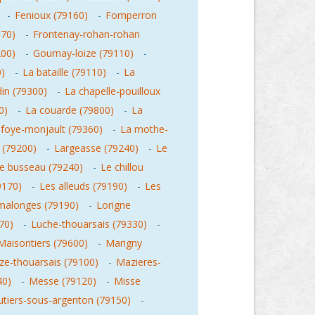
-
Fenioux (79160)
-
Fomperron
370)
-
Frontenay-rohan-rohan
200)
-
Gournay-loize (79110)
-
0)
-
La bataille (79110)
-
La
din (79300)
-
La chapelle-pouilloux
0)
-
La couarde (79800)
-
La
 foye-monjault (79360)
-
La mothe-
 (79200)
-
Largeasse (79240)
-
Le
e busseau (79240)
-
Le chillou
9170)
-
Les alleuds (79190)
-
Les
malonges (79190)
-
Lorigne
70)
-
Luche-thouarsais (79330)
-
Maisontiers (79600)
-
Marigny
e-thouarsais (79100)
-
Mazieres-
40)
-
Messe (79120)
-
Misse
tiers-sous-argenton (79150)
-