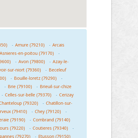
350)
-
Amure (79210)
-
Arcais
Asnieres-en-poitou (79170)
-
79600)
-
Avon (79800)
-
Azay-le-
oir-sur-niort (79360)
-
Beceleuf
00)
-
Bouille-loretz (79290)
-
-
Brie (79100)
-
Brieuil-sur-chize
-
Celles-sur-belle (79370)
-
Cerizay
Chanteloup (79320)
-
Chatillon-sur-
rveux (79410)
-
Chey (79120)
-
raie (79190)
-
Combrand (79140)
ours (79220)
-
Coutieres (79340)
-
pannes (79270)
-
Etusson (79150)