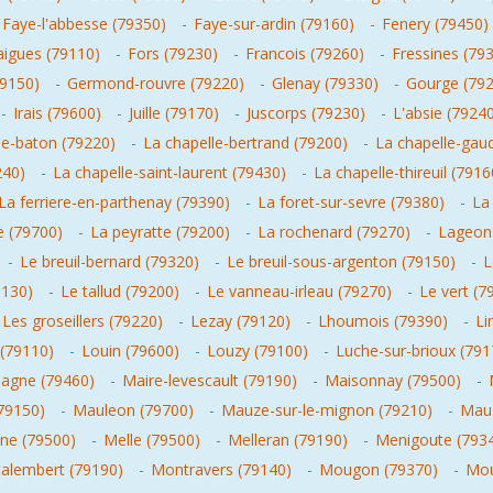
Faye-l'abbesse (79350)
-
Faye-sur-ardin (79160)
-
Fenery (79450)
raigues (79110)
-
Fors (79230)
-
Francois (79260)
-
Fressines (79
9150)
-
Germond-rouvre (79220)
-
Glenay (79330)
-
Gourge (79
-
Irais (79600)
-
Juille (79170)
-
Juscorps (79230)
-
L'absie (7924
le-baton (79220)
-
La chapelle-bertrand (79200)
-
La chapelle-gau
240)
-
La chapelle-saint-laurent (79430)
-
La chapelle-thireuil (7916
La ferriere-en-parthenay (79390)
-
La foret-sur-sevre (79380)
-
La
e (79700)
-
La peyratte (79200)
-
La rochenard (79270)
-
Lageon
-
Le breuil-bernard (79320)
-
Le breuil-sous-argenton (79150)
-
L
9130)
-
Le tallud (79200)
-
Le vanneau-irleau (79270)
-
Le vert (7
Les groseillers (79220)
-
Lezay (79120)
-
Lhoumois (79390)
-
Li
 (79110)
-
Louin (79600)
-
Louzy (79100)
-
Luche-sur-brioux (791
agne (79460)
-
Maire-levescault (79190)
-
Maisonnay (79500)
-
79150)
-
Mauleon (79700)
-
Mauze-sur-le-mignon (79210)
-
Mauz
ne (79500)
-
Melle (79500)
-
Melleran (79190)
-
Menigoute (793
alembert (79190)
-
Montravers (79140)
-
Mougon (79370)
-
Mou