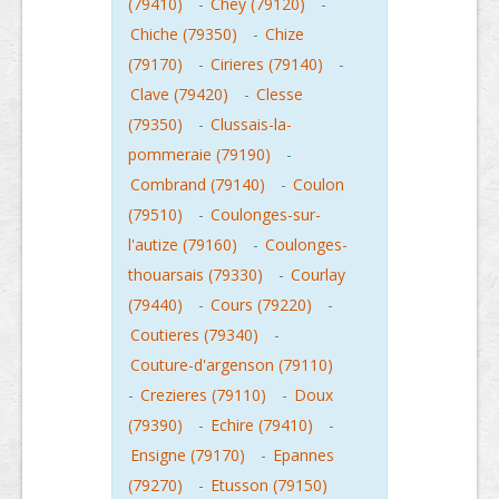
(79410)
-
Chey (79120)
-
Chiche (79350)
-
Chize
(79170)
-
Cirieres (79140)
-
Clave (79420)
-
Clesse
(79350)
-
Clussais-la-
pommeraie (79190)
-
Combrand (79140)
-
Coulon
(79510)
-
Coulonges-sur-
l'autize (79160)
-
Coulonges-
thouarsais (79330)
-
Courlay
(79440)
-
Cours (79220)
-
Coutieres (79340)
-
Couture-d'argenson (79110)
-
Crezieres (79110)
-
Doux
(79390)
-
Echire (79410)
-
Ensigne (79170)
-
Epannes
(79270)
-
Etusson (79150)