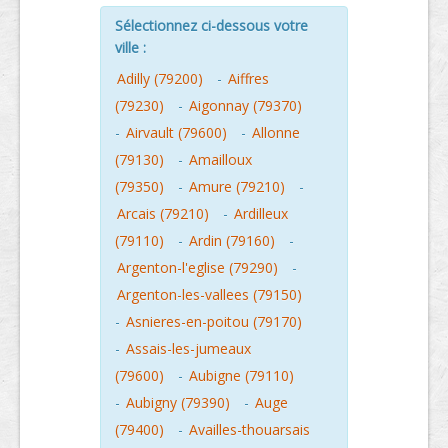
Sélectionnez ci-dessous votre
ville :
Adilly (79200)
-
Aiffres
(79230)
-
Aigonnay (79370)
-
Airvault (79600)
-
Allonne
(79130)
-
Amailloux
(79350)
-
Amure (79210)
-
Arcais (79210)
-
Ardilleux
(79110)
-
Ardin (79160)
-
Argenton-l'eglise (79290)
-
Argenton-les-vallees (79150)
-
Asnieres-en-poitou (79170)
-
Assais-les-jumeaux
(79600)
-
Aubigne (79110)
-
Aubigny (79390)
-
Auge
(79400)
-
Availles-thouarsais