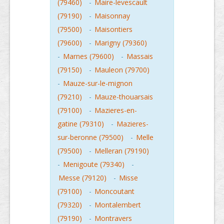
(79460)
-
Maire-levescault
(79190)
-
Maisonnay
(79500)
-
Maisontiers
(79600)
-
Marigny (79360)
-
Marnes (79600)
-
Massais
(79150)
-
Mauleon (79700)
-
Mauze-sur-le-mignon
(79210)
-
Mauze-thouarsais
(79100)
-
Mazieres-en-
gatine (79310)
-
Mazieres-
sur-beronne (79500)
-
Melle
(79500)
-
Melleran (79190)
-
Menigoute (79340)
-
Messe (79120)
-
Misse
(79100)
-
Moncoutant
(79320)
-
Montalembert
(79190)
-
Montravers