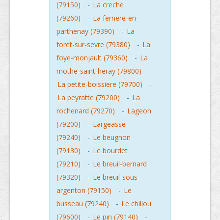
(79150)
-
La creche
(79260)
-
La ferriere-en-
parthenay (79390)
-
La
foret-sur-sevre (79380)
-
La
foye-monjault (79360)
-
La
mothe-saint-heray (79800)
-
La petite-boissiere (79700)
-
La peyratte (79200)
-
La
rochenard (79270)
-
Lageon
(79200)
-
Largeasse
(79240)
-
Le beugnon
(79130)
-
Le bourdet
(79210)
-
Le breuil-bernard
(79320)
-
Le breuil-sous-
argenton (79150)
-
Le
busseau (79240)
-
Le chillou
(79600)
-
Le pin (79140)
-