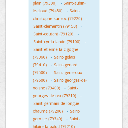
plain (79300)
-
Saint-aubin-
le-cloud (79450)
-
Saint-
christophe-sur-roc (79220)
-
Saint-clementin (79150)
-
Saint-coutant (79120)
-
Saint-cyr-la-lande (79100)
-
Saint-etienne-la-cigogne
(79360)
-
Saint-gelais
(79410)
-
Saint-genard
(79500)
-
Saint-generoux
(79600)
-
Saint-georges-de-
noisne (79400)
-
Saint-
georges-de-rex (79210)
-
Saint-germain-de-longue-
chaume (79200)
-
Saint-
germier (79340)
-
Saint-
hilaire-la-palud (79210)
-