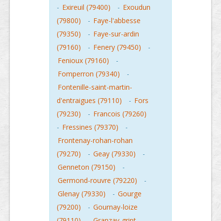
-
Exireuil (79400)
-
Exoudun
(79800)
-
Faye-l'abbesse
(79350)
-
Faye-sur-ardin
(79160)
-
Fenery (79450)
-
Fenioux (79160)
-
Fomperron (79340)
-
Fontenille-saint-martin-
d'entraigues (79110)
-
Fors
(79230)
-
Francois (79260)
-
Fressines (79370)
-
Frontenay-rohan-rohan
(79270)
-
Geay (79330)
-
Genneton (79150)
-
Germond-rouvre (79220)
-
Glenay (79330)
-
Gourge
(79200)
-
Gournay-loize
(79110)
-
Granzay-gript