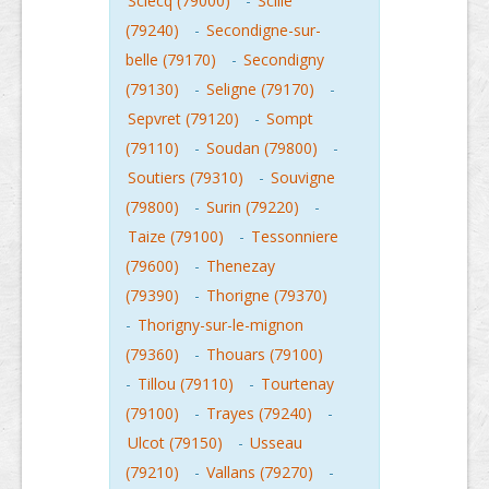
Sciecq (79000)
-
Scille
(79240)
-
Secondigne-sur-
belle (79170)
-
Secondigny
(79130)
-
Seligne (79170)
-
Sepvret (79120)
-
Sompt
(79110)
-
Soudan (79800)
-
Soutiers (79310)
-
Souvigne
(79800)
-
Surin (79220)
-
Taize (79100)
-
Tessonniere
(79600)
-
Thenezay
(79390)
-
Thorigne (79370)
-
Thorigny-sur-le-mignon
(79360)
-
Thouars (79100)
-
Tillou (79110)
-
Tourtenay
(79100)
-
Trayes (79240)
-
Ulcot (79150)
-
Usseau
(79210)
-
Vallans (79270)
-