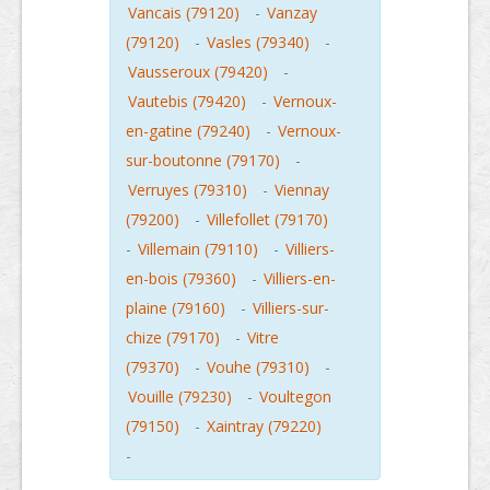
Vancais (79120)
-
Vanzay
(79120)
-
Vasles (79340)
-
Vausseroux (79420)
-
Vautebis (79420)
-
Vernoux-
en-gatine (79240)
-
Vernoux-
sur-boutonne (79170)
-
Verruyes (79310)
-
Viennay
(79200)
-
Villefollet (79170)
-
Villemain (79110)
-
Villiers-
en-bois (79360)
-
Villiers-en-
plaine (79160)
-
Villiers-sur-
chize (79170)
-
Vitre
(79370)
-
Vouhe (79310)
-
Vouille (79230)
-
Voultegon
(79150)
-
Xaintray (79220)
-