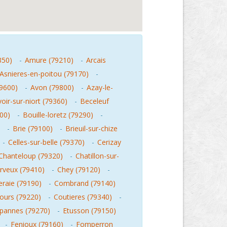
350)
-
Amure (79210)
-
Arcais
Asnieres-en-poitou (79170)
-
79600)
-
Avon (79800)
-
Azay-le-
oir-sur-niort (79360)
-
Beceleuf
00)
-
Bouille-loretz (79290)
-
-
Brie (79100)
-
Brieuil-sur-chize
-
Celles-sur-belle (79370)
-
Cerizay
Chanteloup (79320)
-
Chatillon-sur-
rveux (79410)
-
Chey (79120)
-
raie (79190)
-
Combrand (79140)
ours (79220)
-
Coutieres (79340)
-
pannes (79270)
-
Etusson (79150)
-
Fenioux (79160)
-
Fomperron