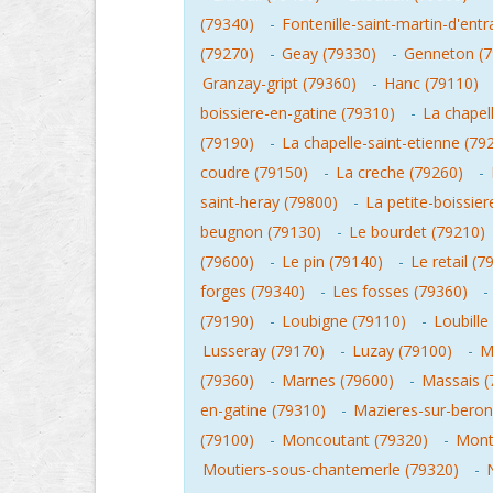
(79340)
-
Fontenille-saint-martin-d'ent
(79270)
-
Geay (79330)
-
Genneton (7
Granzay-gript (79360)
-
Hanc (79110)
boissiere-en-gatine (79310)
-
La chapel
(79190)
-
La chapelle-saint-etienne (79
coudre (79150)
-
La creche (79260)
-
saint-heray (79800)
-
La petite-boissier
beugnon (79130)
-
Le bourdet (79210)
(79600)
-
Le pin (79140)
-
Le retail (7
forges (79340)
-
Les fosses (79360)
-
(79190)
-
Loubigne (79110)
-
Loubille
Lusseray (79170)
-
Luzay (79100)
-
M
(79360)
-
Marnes (79600)
-
Massais (
en-gatine (79310)
-
Mazieres-sur-beron
(79100)
-
Moncoutant (79320)
-
Mont
Moutiers-sous-chantemerle (79320)
-