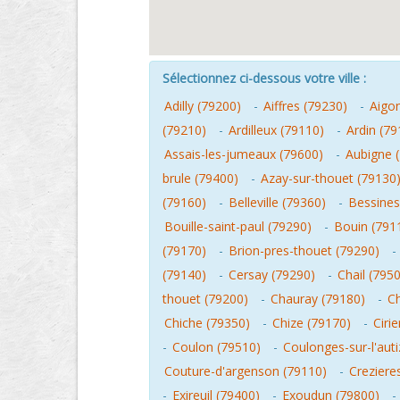
Sélectionnez ci-dessous votre ville :
Adilly (79200)
-
Aiffres (79230)
-
Aigo
(79210)
-
Ardilleux (79110)
-
Ardin (79
Assais-les-jumeaux (79600)
-
Aubigne 
brule (79400)
-
Azay-sur-thouet (79130
(79160)
-
Belleville (79360)
-
Bessines
Bouille-saint-paul (79290)
-
Bouin (791
(79170)
-
Brion-pres-thouet (79290)
-
(79140)
-
Cersay (79290)
-
Chail (795
thouet (79200)
-
Chauray (79180)
-
C
Chiche (79350)
-
Chize (79170)
-
Ciri
-
Coulon (79510)
-
Coulonges-sur-l'aut
Couture-d'argenson (79110)
-
Creziere
-
Exireuil (79400)
-
Exoudun (79800)
-