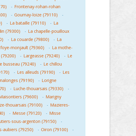
370)
-
Frontenay-rohan-rohan
200)
-
Gournay-loize (79110)
-
0)
-
La bataille (79110)
-
La
din (79300)
-
La chapelle-pouilloux
0)
-
La couarde (79800)
-
La
 foye-monjault (79360)
-
La mothe-
 (79200)
-
Largeasse (79240)
-
Le
e busseau (79240)
-
Le chillou
9170)
-
Les alleuds (79190)
-
Les
malonges (79190)
-
Lorigne
70)
-
Luche-thouarsais (79330)
-
Maisontiers (79600)
-
Marigny
e-thouarsais (79100)
-
Mazieres-
40)
-
Messe (79120)
-
Misse
tiers-sous-argenton (79150)
-
es-aubiers (79250)
-
Oiron (79100)
-