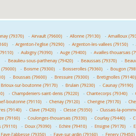
nnay (79370)
-
Airvault (79600)
-
Allonne (79130)
-
Amailloux (79
160)
-
Argenton-l'eglise (79290)
-
Argenton-les-vallees (79150)
-
(79110)
-
Aubigny (79390)
-
Auge (79400)
-
Availles-thouarsais (
)
-
Beaulieu-sous-parthenay (79420)
-
Beaussais (79370)
-
Beauv
 (79000)
-
Boisme (79300)
-
Boisserolles (79360)
-
Bougon (798
10)
-
Boussais (79600)
-
Bressuire (79300)
-
Bretignolles (79140)
Brioux-sur-boutonne (79170)
-
Brulain (79230)
-
Caunay (79190)
00)
-
Champdeniers-saint-denis (79220)
-
Chantecorps (79340)
-
hef-boutonne (79110)
-
Chenay (79120)
-
Cherigne (79170)
-
Che
eres (79140)
-
Clave (79420)
-
Clesse (79350)
-
Clussais-la-pomme
ize (79160)
-
Coulonges-thouarsais (79330)
-
Courlay (79440)
-
C
s (79110)
-
Doux (79390)
-
Echire (79410)
-
Ensigne (79170)
-
E
Faye-l'abbesse (79350)
-
Faye-sur-ardin (79160)
-
Fenery (79450)