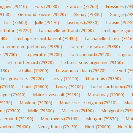
raigues (79110)
-
Fors (79230)
-
Francois (79260)
-
Fressines (79
9150)
-
Germond-rouvre (79220)
-
Glenay (79330)
-
Gourge (79
-
Irais (79600)
-
Juille (79170)
-
Juscorps (79230)
-
L'absie (7924
le-baton (79220)
-
La chapelle-bertrand (79200)
-
La chapelle-gau
240)
-
La chapelle-saint-laurent (79430)
-
La chapelle-thireuil (7916
La ferriere-en-parthenay (79390)
-
La foret-sur-sevre (79380)
-
La
e (79700)
-
La peyratte (79200)
-
La rochenard (79270)
-
Lageon
-
Le breuil-bernard (79320)
-
Le breuil-sous-argenton (79150)
-
L
9130)
-
Le tallud (79200)
-
Le vanneau-irleau (79270)
-
Le vert (7
Les groseillers (79220)
-
Lezay (79120)
-
Lhoumois (79390)
-
Li
 (79110)
-
Louin (79600)
-
Louzy (79100)
-
Luche-sur-brioux (791
agne (79460)
-
Maire-levescault (79190)
-
Maisonnay (79500)
-
79150)
-
Mauleon (79700)
-
Mauze-sur-le-mignon (79210)
-
Mauz
ne (79500)
-
Melle (79500)
-
Melleran (79190)
-
Menigoute (793
alembert (79190)
-
Montravers (79140)
-
Mougon (79370)
-
Mou
Nanteuil (79400)
-
Neuvy-bouin (79130)
-
Niort (79000)
-
Nueil-l