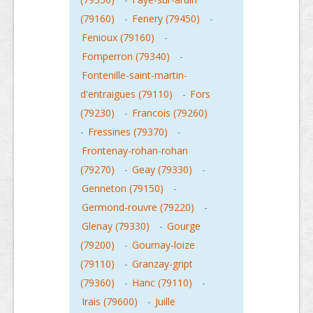
(79160)
-
Fenery (79450)
-
Fenioux (79160)
-
Fomperron (79340)
-
Fontenille-saint-martin-
d'entraigues (79110)
-
Fors
(79230)
-
Francois (79260)
-
Fressines (79370)
-
Frontenay-rohan-rohan
(79270)
-
Geay (79330)
-
Genneton (79150)
-
Germond-rouvre (79220)
-
Glenay (79330)
-
Gourge
(79200)
-
Gournay-loize
(79110)
-
Granzay-gript
(79360)
-
Hanc (79110)
-
Irais (79600)
-
Juille