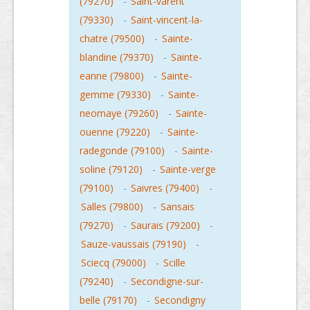
(79270)
-
Saint-varent
(79330)
-
Saint-vincent-la-
chatre (79500)
-
Sainte-
blandine (79370)
-
Sainte-
eanne (79800)
-
Sainte-
gemme (79330)
-
Sainte-
neomaye (79260)
-
Sainte-
ouenne (79220)
-
Sainte-
radegonde (79100)
-
Sainte-
soline (79120)
-
Sainte-verge
(79100)
-
Saivres (79400)
-
Salles (79800)
-
Sansais
(79270)
-
Saurais (79200)
-
Sauze-vaussais (79190)
-
Sciecq (79000)
-
Scille
(79240)
-
Secondigne-sur-
belle (79170)
-
Secondigny