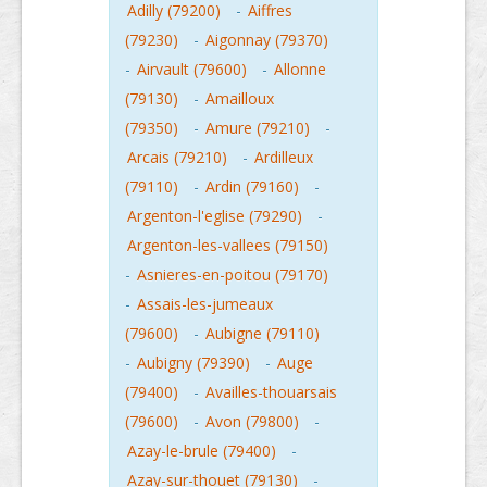
Adilly (79200)
-
Aiffres
(79230)
-
Aigonnay (79370)
-
Airvault (79600)
-
Allonne
(79130)
-
Amailloux
(79350)
-
Amure (79210)
-
Arcais (79210)
-
Ardilleux
(79110)
-
Ardin (79160)
-
Argenton-l'eglise (79290)
-
Argenton-les-vallees (79150)
-
Asnieres-en-poitou (79170)
-
Assais-les-jumeaux
(79600)
-
Aubigne (79110)
-
Aubigny (79390)
-
Auge
(79400)
-
Availles-thouarsais
(79600)
-
Avon (79800)
-
Azay-le-brule (79400)
-
Azay-sur-thouet (79130)
-