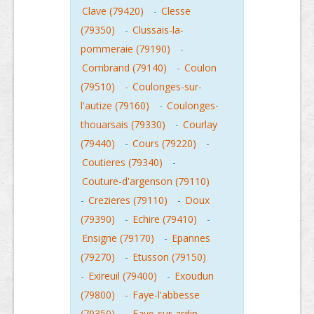
Clave (79420)
-
Clesse
(79350)
-
Clussais-la-
pommeraie (79190)
-
Combrand (79140)
-
Coulon
(79510)
-
Coulonges-sur-
l'autize (79160)
-
Coulonges-
thouarsais (79330)
-
Courlay
(79440)
-
Cours (79220)
-
Coutieres (79340)
-
Couture-d'argenson (79110)
-
Crezieres (79110)
-
Doux
(79390)
-
Echire (79410)
-
Ensigne (79170)
-
Epannes
(79270)
-
Etusson (79150)
-
Exireuil (79400)
-
Exoudun
(79800)
-
Faye-l'abbesse
(79350)
-
Faye-sur-ardin