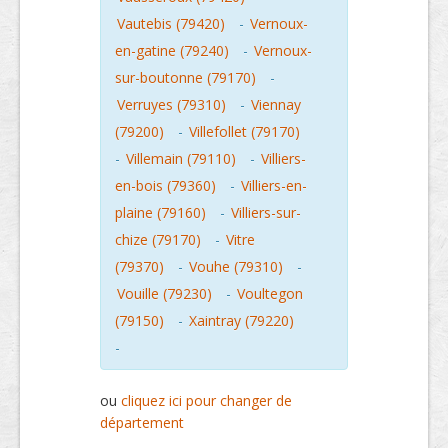
Vautebis (79420)
-
Vernoux-
en-gatine (79240)
-
Vernoux-
sur-boutonne (79170)
-
Verruyes (79310)
-
Viennay
(79200)
-
Villefollet (79170)
-
Villemain (79110)
-
Villiers-
en-bois (79360)
-
Villiers-en-
plaine (79160)
-
Villiers-sur-
chize (79170)
-
Vitre
(79370)
-
Vouhe (79310)
-
Vouille (79230)
-
Voultegon
(79150)
-
Xaintray (79220)
-
ou
cliquez ici pour changer de
département