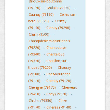
Brioux-sur-boutonne
(79170)
-
Brulain (79230)
-
Caunay (79190)
-
Celles-sur-
belle (79370)
-
Cerizay
(79140)
-
Cersay (79290)
-
Chail (79500)
-
Champdeniers-saint-denis
(79220)
-
Chantecorps
(79340)
-
Chanteloup
(79320)
-
Chatillon-sur-
thouet (79200)
-
Chauray
(79180)
-
Chef-boutonne
(79110)
-
Chenay (79120)
-
Cherigne (79170)
-
Cherveux
(79410)
-
Chey (79120)
-
Chiche (79350)
-
Chize
(79170)
-
Cirieres (79140)
-