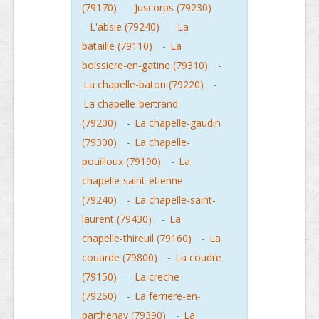
(79170)
-
Juscorps (79230)
-
L'absie (79240)
-
La
bataille (79110)
-
La
boissiere-en-gatine (79310)
-
La chapelle-baton (79220)
-
La chapelle-bertrand
(79200)
-
La chapelle-gaudin
(79300)
-
La chapelle-
pouilloux (79190)
-
La
chapelle-saint-etienne
(79240)
-
La chapelle-saint-
laurent (79430)
-
La
chapelle-thireuil (79160)
-
La
couarde (79800)
-
La coudre
(79150)
-
La creche
(79260)
-
La ferriere-en-
parthenay (79390)
-
La