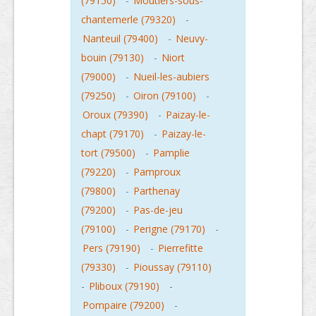
(79150)
-
Moutiers-sous-
chantemerle (79320)
-
Nanteuil (79400)
-
Neuvy-
bouin (79130)
-
Niort
(79000)
-
Nueil-les-aubiers
(79250)
-
Oiron (79100)
-
Oroux (79390)
-
Paizay-le-
chapt (79170)
-
Paizay-le-
tort (79500)
-
Pamplie
(79220)
-
Pamproux
(79800)
-
Parthenay
(79200)
-
Pas-de-jeu
(79100)
-
Perigne (79170)
-
Pers (79190)
-
Pierrefitte
(79330)
-
Pioussay (79110)
-
Pliboux (79190)
-
Pompaire (79200)
-