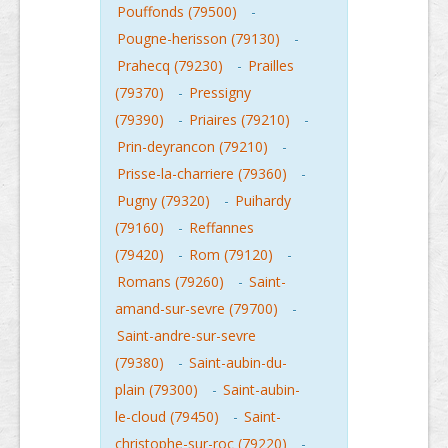
Pouffonds (79500)
-
Pougne-herisson (79130)
-
Prahecq (79230)
-
Prailles
(79370)
-
Pressigny
(79390)
-
Priaires (79210)
-
Prin-deyrancon (79210)
-
Prisse-la-charriere (79360)
-
Pugny (79320)
-
Puihardy
(79160)
-
Reffannes
(79420)
-
Rom (79120)
-
Romans (79260)
-
Saint-
amand-sur-sevre (79700)
-
Saint-andre-sur-sevre
(79380)
-
Saint-aubin-du-
plain (79300)
-
Saint-aubin-
le-cloud (79450)
-
Saint-
christophe-sur-roc (79220)
-