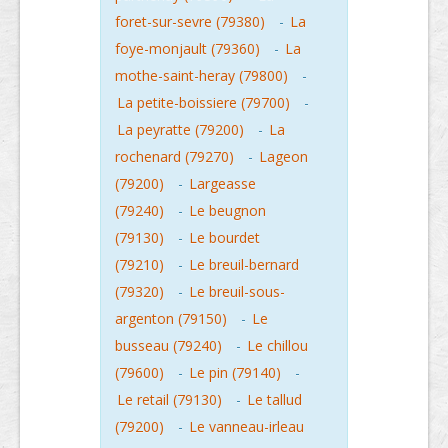
foret-sur-sevre (79380)
-
La
foye-monjault (79360)
-
La
mothe-saint-heray (79800)
-
La petite-boissiere (79700)
-
La peyratte (79200)
-
La
rochenard (79270)
-
Lageon
(79200)
-
Largeasse
(79240)
-
Le beugnon
(79130)
-
Le bourdet
(79210)
-
Le breuil-bernard
(79320)
-
Le breuil-sous-
argenton (79150)
-
Le
busseau (79240)
-
Le chillou
(79600)
-
Le pin (79140)
-
Le retail (79130)
-
Le tallud
(79200)
-
Le vanneau-irleau