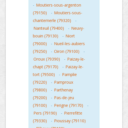
-
Moutiers-sous-argenton
(79150)
-
Moutiers-sous-
chantemerle (79320)
-
Nanteuil (79400)
-
Neuvy-
bouin (79130)
-
Niort
(79000)
-
Nueil-les-aubiers
(79250)
-
Oiron (79100)
-
Oroux (79390)
-
Paizay-le-
chapt (79170)
-
Paizay-le-
tort (79500)
-
Pamplie
(79220)
-
Pamproux
(79800)
-
Parthenay
(79200)
-
Pas-de-jeu
(79100)
-
Perigne (79170)
-
Pers (79190)
-
Pierrefitte
(79330)
-
Pioussay (79110)