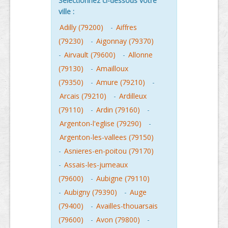
Sélectionnez ci-dessous votre
ville :
Adilly (79200)
-
Aiffres
(79230)
-
Aigonnay (79370)
-
Airvault (79600)
-
Allonne
(79130)
-
Amailloux
(79350)
-
Amure (79210)
-
Arcais (79210)
-
Ardilleux
(79110)
-
Ardin (79160)
-
Argenton-l'eglise (79290)
-
Argenton-les-vallees (79150)
-
Asnieres-en-poitou (79170)
-
Assais-les-jumeaux
(79600)
-
Aubigne (79110)
-
Aubigny (79390)
-
Auge
(79400)
-
Availles-thouarsais
(79600)
-
Avon (79800)
-