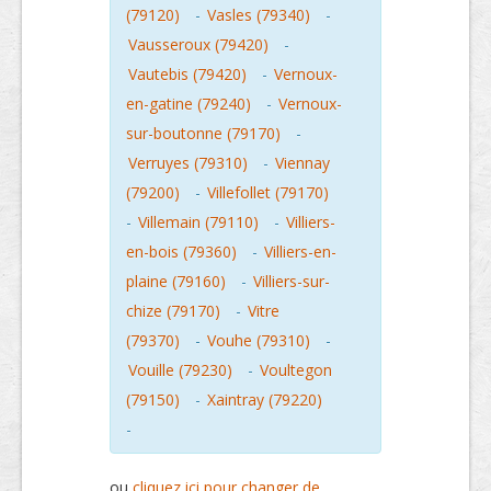
(79120)
-
Vasles (79340)
-
Vausseroux (79420)
-
Vautebis (79420)
-
Vernoux-
en-gatine (79240)
-
Vernoux-
sur-boutonne (79170)
-
Verruyes (79310)
-
Viennay
(79200)
-
Villefollet (79170)
-
Villemain (79110)
-
Villiers-
en-bois (79360)
-
Villiers-en-
plaine (79160)
-
Villiers-sur-
chize (79170)
-
Vitre
(79370)
-
Vouhe (79310)
-
Vouille (79230)
-
Voultegon
(79150)
-
Xaintray (79220)
-
ou
cliquez ici pour changer de