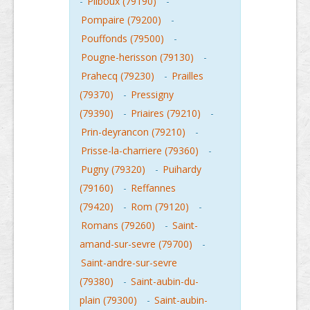
-
Pliboux (79190)
-
Pompaire (79200)
-
Pouffonds (79500)
-
Pougne-herisson (79130)
-
Prahecq (79230)
-
Prailles
(79370)
-
Pressigny
(79390)
-
Priaires (79210)
-
Prin-deyrancon (79210)
-
Prisse-la-charriere (79360)
-
Pugny (79320)
-
Puihardy
(79160)
-
Reffannes
(79420)
-
Rom (79120)
-
Romans (79260)
-
Saint-
amand-sur-sevre (79700)
-
Saint-andre-sur-sevre
(79380)
-
Saint-aubin-du-
plain (79300)
-
Saint-aubin-