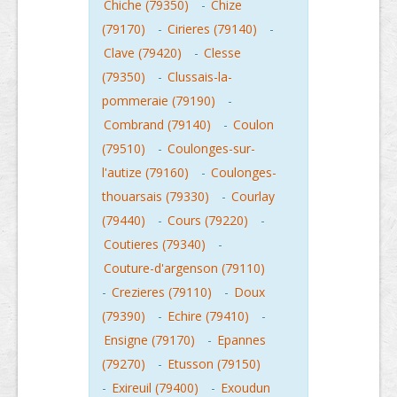
Chiche (79350)
-
Chize
(79170)
-
Cirieres (79140)
-
Clave (79420)
-
Clesse
(79350)
-
Clussais-la-
pommeraie (79190)
-
Combrand (79140)
-
Coulon
(79510)
-
Coulonges-sur-
l'autize (79160)
-
Coulonges-
thouarsais (79330)
-
Courlay
(79440)
-
Cours (79220)
-
Coutieres (79340)
-
Couture-d'argenson (79110)
-
Crezieres (79110)
-
Doux
(79390)
-
Echire (79410)
-
Ensigne (79170)
-
Epannes
(79270)
-
Etusson (79150)
-
Exireuil (79400)
-
Exoudun