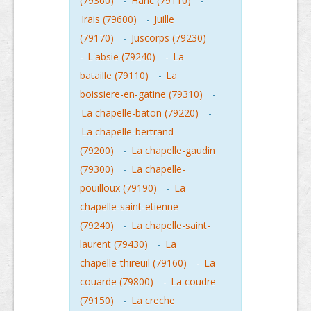
(79360)
-
Hanc (79110)
-
Irais (79600)
-
Juille
(79170)
-
Juscorps (79230)
-
L'absie (79240)
-
La
bataille (79110)
-
La
boissiere-en-gatine (79310)
-
La chapelle-baton (79220)
-
La chapelle-bertrand
(79200)
-
La chapelle-gaudin
(79300)
-
La chapelle-
pouilloux (79190)
-
La
chapelle-saint-etienne
(79240)
-
La chapelle-saint-
laurent (79430)
-
La
chapelle-thireuil (79160)
-
La
couarde (79800)
-
La coudre
(79150)
-
La creche