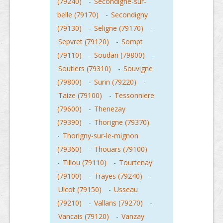
(79240)
-
Secondigne-sur-
belle (79170)
-
Secondigny
(79130)
-
Seligne (79170)
-
Sepvret (79120)
-
Sompt
(79110)
-
Soudan (79800)
-
Soutiers (79310)
-
Souvigne
(79800)
-
Surin (79220)
-
Taize (79100)
-
Tessonniere
(79600)
-
Thenezay
(79390)
-
Thorigne (79370)
-
Thorigny-sur-le-mignon
(79360)
-
Thouars (79100)
-
Tillou (79110)
-
Tourtenay
(79100)
-
Trayes (79240)
-
Ulcot (79150)
-
Usseau
(79210)
-
Vallans (79270)
-
Vancais (79120)
-
Vanzay