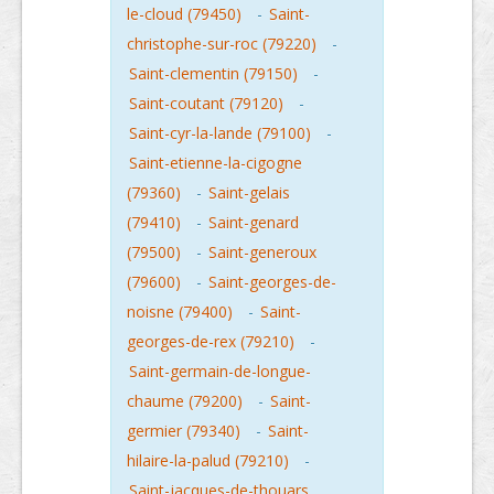
le-cloud (79450)
-
Saint-
christophe-sur-roc (79220)
-
Saint-clementin (79150)
-
Saint-coutant (79120)
-
Saint-cyr-la-lande (79100)
-
Saint-etienne-la-cigogne
(79360)
-
Saint-gelais
(79410)
-
Saint-genard
(79500)
-
Saint-generoux
(79600)
-
Saint-georges-de-
noisne (79400)
-
Saint-
georges-de-rex (79210)
-
Saint-germain-de-longue-
chaume (79200)
-
Saint-
germier (79340)
-
Saint-
hilaire-la-palud (79210)
-
Saint-jacques-de-thouars