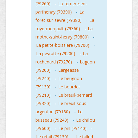
(79260)
-
La ferriere-en-
parthenay (79390)
-
La
foret-sur-sevre (79380)
-
La
foye-monjault (79360)
-
La
mothe-saint-heray (79800)
-
La petite-boissiere (79700)
-
La peyratte (79200)
-
La
rochenard (79270)
-
Lageon
(79200)
-
Largeasse
(79240)
-
Le beugnon
(79130)
-
Le bourdet
(79210)
-
Le breuil-bernard
(79320)
-
Le breuil-sous-
argenton (79150)
-
Le
busseau (79240)
-
Le chillou
(79600)
-
Le pin (79140)
-
Le retail (79130)
-
Le tallud