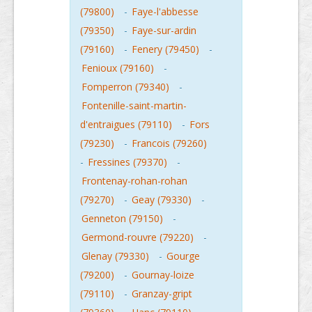
(79800)
-
Faye-l'abbesse
(79350)
-
Faye-sur-ardin
(79160)
-
Fenery (79450)
-
Fenioux (79160)
-
Fomperron (79340)
-
Fontenille-saint-martin-
d'entraigues (79110)
-
Fors
(79230)
-
Francois (79260)
-
Fressines (79370)
-
Frontenay-rohan-rohan
(79270)
-
Geay (79330)
-
Genneton (79150)
-
Germond-rouvre (79220)
-
Glenay (79330)
-
Gourge
(79200)
-
Gournay-loize
(79110)
-
Granzay-gript